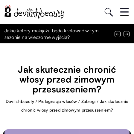
Jakie korzyści dla skóry niesie stosowanie
Indywidualne podejście w terapii: Jak dopasować
Jakie kolory makijażu będą królować w tym
skoncentrowanych formuł pielęgnacyjnych?
metody leczenia do potrzeb pacjenta?
sezonie na wieczorne wyjścia?
Jak skutecznie chronić
włosy przed zimowym
przesuszeniem?
Devilishbeauty
/
Pielęgnacja włosów
/
Zabiegi
/
Jak skutecznie
chronić włosy przed zimowym przesuszeniem?