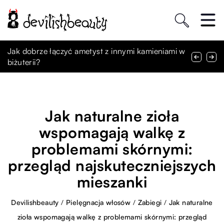
Jakie czynniki wpływają na wartość monet
Jak dobrze łączyć ametyst z innymi kamieniami w
Jakie korzyści dla skóry niesie stosowanie
kolekcjonerskich?
biżuterii?
skoncentrowanych formuł pielęgnacyjnych?
Jak naturalne zioła
wspomagają walkę z
problemami skórnymi:
przegląd najskuteczniejszych
mieszanki
Devilishbeauty
/
Pielęgnacja włosów
/
Zabiegi
/
Jak naturalne
zioła wspomagają walkę z problemami skórnymi: przegląd