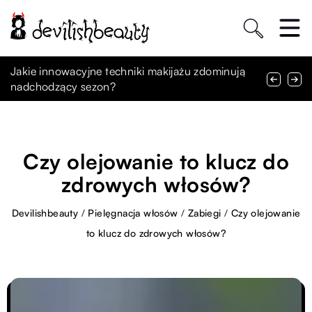
Jak bielizna modelująca może poprawić komfort
Jakie innowacyjne techniki makijażu zdominują
Jak Kickboxing K-1 Wpływa na Rozwój
codziennego noszenia
nadchodzący sezon?
Psychofizyczny Dzieci i Młodzieży
Czy olejowanie to klucz do
zdrowych włosów?
Devilishbeauty
/
Pielęgnacja włosów
/
Zabiegi
/
Czy olejowanie
to klucz do zdrowych włosów?