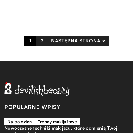
Zyskaj wgląd w techniczne aspekty oraz codzienne
zabłysnąć oryginalnym stylem na każdą okazję.
zastosowanie.
1
2
NASTĘPNA STRONA »
POPULARNE WPISY
Na co dzień
Trendy makijażowe
Nowoczesne techniki makijażu, które odmienią Twój