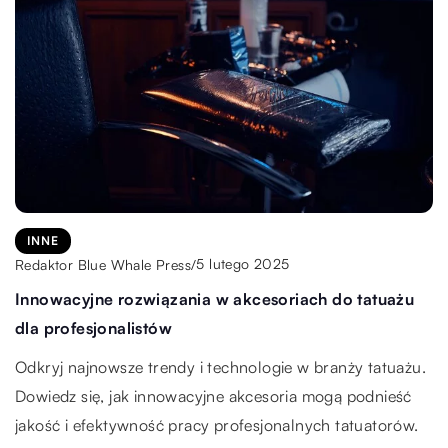
INNE
TRENDY MAKIJAŻOWE
INNE
11 października 2025
8 sierpnia 2025
5 lutego 2025
Redaktor Blue Whale Press
Redaktor Blue Whale Press
Redaktor Blue Whale Press
/
/
/
Jakie korzyści przynosi stosowanie elastycznych
Jakie innowacyjne techniki makijażu zdominują
Innowacyjne rozwiązania w akcesoriach do tatuażu
narzędzi NiTi w endodoncji?
nadchodzący sezon?
dla profesjonalistów
Dowiedz się, jakie znaczenie mają elastyczne narzędzia
Poznaj najnowsze trendy w makijażu, które przyciągną
Odkryj najnowsze trendy i technologie w branży tatuażu.
NiTi w nowoczesnej endodoncji, oraz jakie korzyści niesie
uwagę każdej miłośniczki kosmetyków. Odkryj techniki,
Dowiedz się, jak innowacyjne akcesoria mogą podnieść
za sobą ich stosowanie w praktyce stomatologicznej.
które odmienią Twoją codzienną rutynę i pozwolą
jakość i efektywność pracy profesjonalnych tatuatorów.