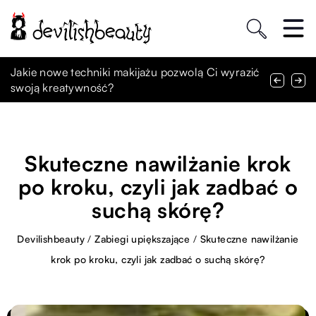
Jak dobrać idealną sukienkę na każdą okazję:
Jakie nowe techniki makijażu pozwolą Ci wyrazić
Jakie kolory makijażu będą królować w tym
Praktyczny przewodnik dla kobiet
swoją kreatywność?
sezonie na wieczorne wyjścia?
Skuteczne nawilżanie krok
po kroku, czyli jak zadbać o
suchą skórę?
Devilishbeauty
/
Zabiegi upiększające
/
Skuteczne nawilżanie
krok po kroku, czyli jak zadbać o suchą skórę?