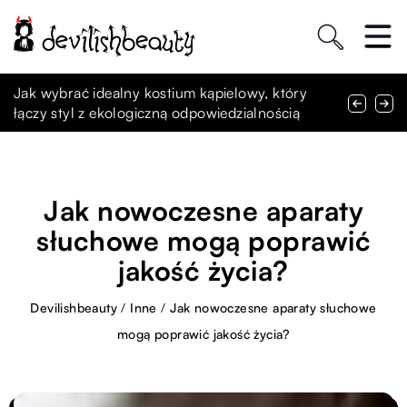
Jak wybrać idealny krem na noc dla Twojego
Jak wybrać idealny kostium kąpielowy, który
Jakie techniki makijażu pozwalają uzyskać
typu skóry?
łączy styl z ekologiczną odpowiedzialnością
promienny wygląd na co dzień?
Jak nowoczesne aparaty
słuchowe mogą poprawić
jakość życia?
Devilishbeauty
/
Inne
/
Jak nowoczesne aparaty słuchowe
mogą poprawić jakość życia?