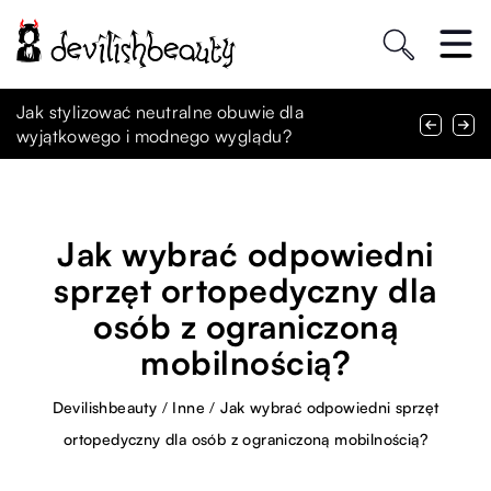
Jakie kolory makijażu będą królować w tym
Jak stylizować neutralne obuwie dla
Jak Wybrać Idealną Złotą Bransoletkę na Różne
sezonie na wieczorne wyjścia?
wyjątkowego i modnego wyglądu?
Okazje
Jak wybrać odpowiedni
sprzęt ortopedyczny dla
osób z ograniczoną
mobilnością?
Devilishbeauty
/
Inne
/
Jak wybrać odpowiedni sprzęt
ortopedyczny dla osób z ograniczoną mobilnością?