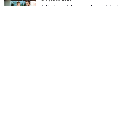
Jakie korzyści przynosi szybki dostęp
do specjalistycznych poradni dla
pacjentów?
4 września 2025
Jakie są najnowsze trendy w modzie
outdoorowej i jak je wprowadzić do
swojej garderoby?
15 października 2025
Jakie cechy powinny mieć buty
sportowe, aby idealnie sprawdzały
się w chłodniejszych miesiącach?
Dodaj Komentarz