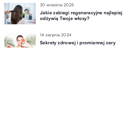
30 września 2025
Jakie zabiegi regeneracyjne najlepiej
odżywią Twoje włosy?
14 sierpnia 2024
Sekrety zdrowej i promiennej cery
8 marca 2023
Jak pielęgnować kręcone włosy?
3 listopada 2023
Jak wykorzystać naturalne balsamy
do ciała dla poprawy samopoczucia i
zdrowia skóry?