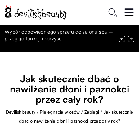
Jak zdecydować się na właściwą sukienkę na
Wybór odpowiedniego sprzętu do salonu spa –
Jak pielęgnować kręcone włosy?
różne okazje, łącząc klasyczny styl z
przegląd funkcji i korzyści
nowoczesnymi trendami?
Jak skutecznie dbać o
nawilżenie dłoni i paznokci
przez cały rok?
Devilishbeauty
/
Pielęgnacja włosów
/
Zabiegi
/
Jak skutecznie
dbać o nawilżenie dłoni i paznokci przez cały rok?