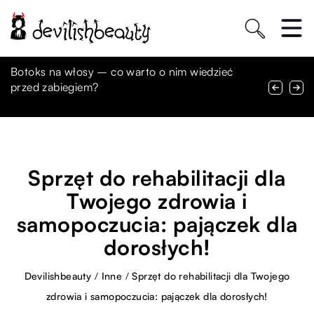
Jak unikać najczęstszych błędów w opiece nad
Botoks na włosy – co warto o nim wiedzieć
Zastosowanie odczynników do hodowli
świeżym dziełem sztuki na skórze
przed zabiegiem?
komórkowych i tkankowych w badaniach
naukowych
Sprzęt do rehabilitacji dla
Twojego zdrowia i
samopoczucia: pajączek dla
dorosłych!
Devilishbeauty
/
Inne
/
Sprzęt do rehabilitacji dla Twojego
zdrowia i samopoczucia: pajączek dla dorosłych!