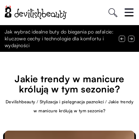
Jak naturalne zioła wspomagają walkę z
Jak wybrać idealne buty do biegania po asfalcie:
Jak wybrać idealną kreację na wyjątkowe okazje
problemami skórnymi: przegląd
kluczowe cechy i technologie dla komfortu i
szkolne?
najskuteczniejszych mieszanki
wydajności
Jakie trendy w manicure
królują w tym sezonie?
Devilishbeauty
/
Stylizacja i pielęgnacja paznokci
/
Jakie trendy
w manicure królują w tym sezonie?