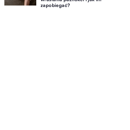
zapobiegać?
11 marca 2026
Sekrety długotrwałego manicure: Jak
zachować piękny wygląd paznokci
na dłużej
Dodaj Komentarz